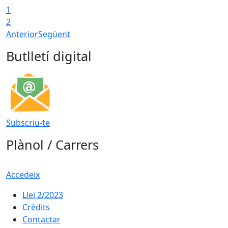
1
T
2
Anterior
Següent
Butlletí digital
Subscriu-te
Plànol / Carrers
Accedeix
Llei 2/2023
Crèdits
Contactar