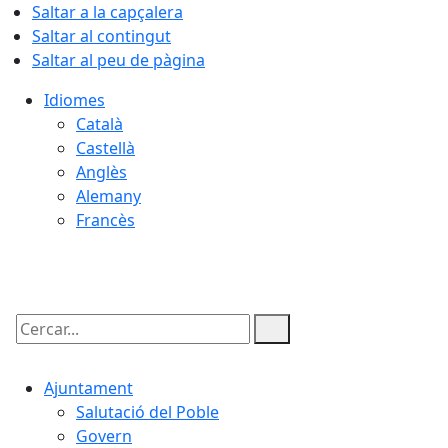
Saltar a la capçalera
Saltar al contingut
Saltar al peu de pàgina
Idiomes
Català
Castellà
Anglès
Alemany
Francès
09.08.2026 | 10:31
Cercar:
Ajuntament
Salutació del Poble
Govern