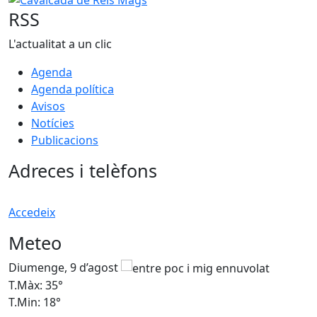
RSS
L'actualitat a un clic
Agenda
Agenda política
Avisos
Notícies
Publicacions
Adreces i telèfons
Accedeix
Meteo
Diumenge, 9 d’agost
D
T.Màx: 35°
T
T.Min: 18°
T