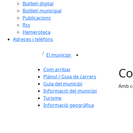
Butlletí digital
Butlletí municipal
Publicacions
Rss
Hemeroteca
Adreces i telèfons
El municipi
Co
Com arribar
Plànol / Guia de carrers
Guia del municipi
Amb c
Informació del municipi
Turisme
Informació geogràfica