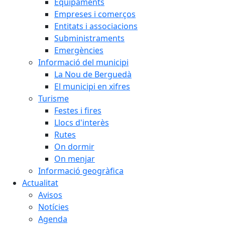
Equipaments
Empreses i comerços
Entitats i associacions
Subministraments
Emergències
Informació del municipi
La Nou de Berguedà
El municipi en xifres
Turisme
Festes i fires
Llocs d'interès
Rutes
On dormir
On menjar
Informació geogràfica
Actualitat
Avisos
Notícies
Agenda