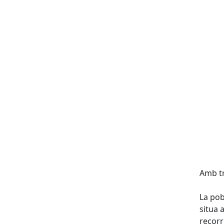
Amb tr
La pob
situa 
recorr