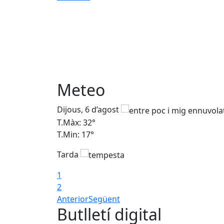
Meteo
Dijous, 6 d’agost
T.Màx: 32°
T.Min: 17°
Tarda
1
2
Anterior
Següent
Butlletí digital