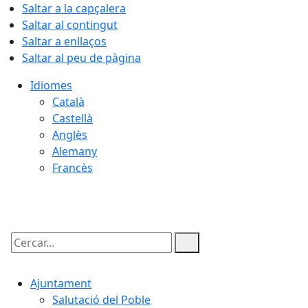
Saltar a la capçalera
Saltar al contingut
Saltar a enllaços
Saltar al peu de pàgina
Idiomes
Català
Castellà
Anglès
Alemany
Francès
09.08.2026 | 10:34
Cercar:
Ajuntament
Salutació del Poble