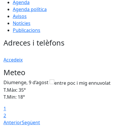
Agenda
Agenda política
Avisos
Notícies
Publicacions
Adreces i telèfons
Accedeix
Meteo
Diumenge, 9 d’agost
D
T.Màx: 35°
T
T.Min: 18°
T
1
T
2
Anterior
Següent