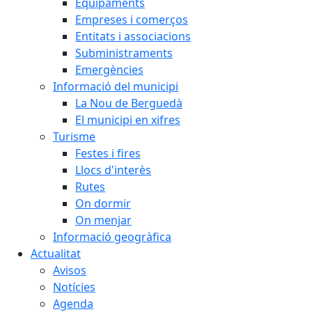
Equipaments
Empreses i comerços
Entitats i associacions
Subministraments
Emergències
Informació del municipi
La Nou de Berguedà
El municipi en xifres
Turisme
Festes i fires
Llocs d'interès
Rutes
On dormir
On menjar
Informació geogràfica
Actualitat
Avisos
Notícies
Agenda