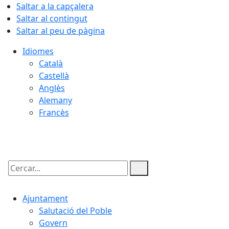
Saltar a la capçalera
Saltar al contingut
Saltar al peu de pàgina
Idiomes
Català
Castellà
Anglès
Alemany
Francès
10.08.2026 | 07:20
Cercar:
Ajuntament
Salutació del Poble
Govern