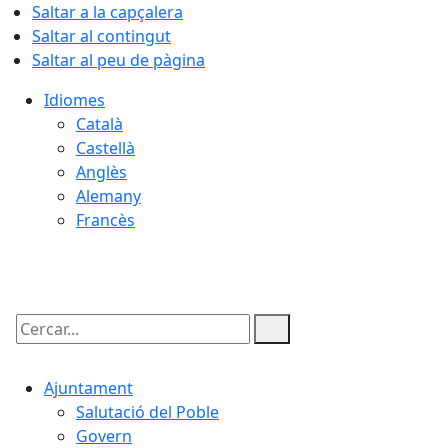
Saltar a la capçalera
Saltar al contingut
Saltar al peu de pàgina
Idiomes
Català
Castellà
Anglès
Alemany
Francès
07.08.2026 | 10:10
Cercar:
Ajuntament
Salutació del Poble
Govern