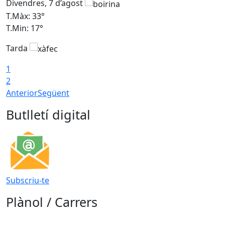
Divendres, 7 d’agost
D
T.Màx: 33°
T
T.Min: 17°
T
Tarda
T
1
2
Anterior
Següent
Butlletí digital
Subscriu-te
Plànol / Carrers