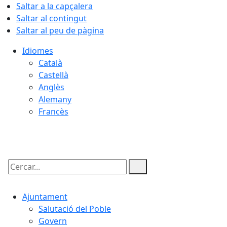
Saltar a la capçalera
Saltar al contingut
Saltar al peu de pàgina
Idiomes
Català
Castellà
Anglès
Alemany
Francès
09.08.2026 | 00:32
Cercar:
Ajuntament
Salutació del Poble
Govern