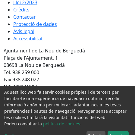
Llei 2/2023
Crèdits
Contactar
Protecció de dades
Avís legal
Accessibilitat
Ajuntament de La Nou de Berguedà
Plaça de l'Ajuntament, 1
08698 La Nou de Berguedà
Tel. 938 259 000
Fax 938 248 027
NIF P0814100D
Aquest lloc web fa servir cookies pròpies i de tercers per
Amb la col·laboració de:
facilitar-te una experiència de navegació òptima i recollir
informació anònima per millorar i adaptar-nos a les teves
preferències i pautes de navegació. Navegar sense acceptar
les cookies limitarà la visibilitat i funcions del web.
Podeu consultar la
política de cookies
.