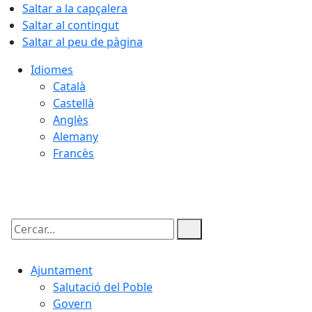
Saltar a la capçalera
Saltar al contingut
Saltar al peu de pàgina
Idiomes
Català
Castellà
Anglès
Alemany
Francès
10.08.2026 | 03:56
Cercar:
Ajuntament
Salutació del Poble
Govern