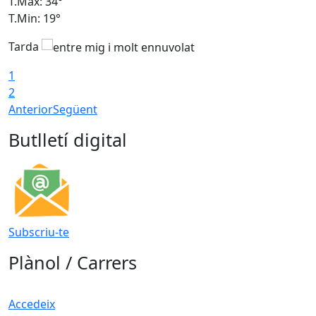
T.Màx: 34°
T
T.Min: 19°
T
Tarda
T
1
2
Anterior
Següent
Butlletí digital
Subscriu-te
Plànol / Carrers
Accedeix