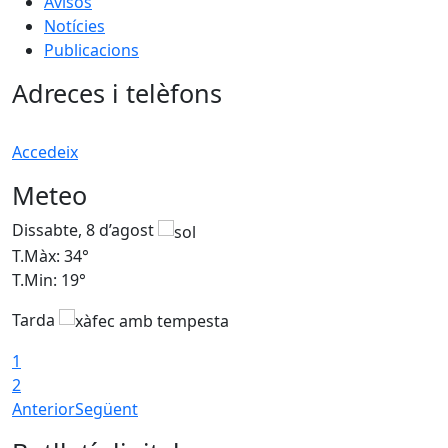
Avisos
Notícies
Publicacions
Adreces i telèfons
Accedeix
Meteo
Dissabte, 8 d’agost
D
T.Màx: 34°
T
T.Min: 19°
T
Tarda
T
1
2
Anterior
Següent