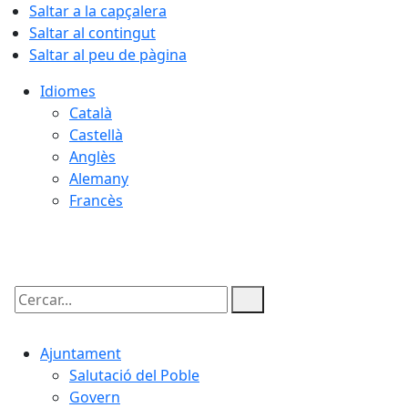
Saltar a la capçalera
Saltar al contingut
Saltar al peu de pàgina
Idiomes
Català
Castellà
Anglès
Alemany
Francès
07.08.2026 | 15:16
Cercar:
Ajuntament
Salutació del Poble
Govern