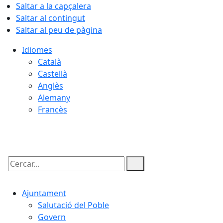
Saltar a la capçalera
Saltar al contingut
Saltar al peu de pàgina
Idiomes
Català
Castellà
Anglès
Alemany
Francès
06.08.2026 | 02:47
Cercar:
Ajuntament
Salutació del Poble
Govern