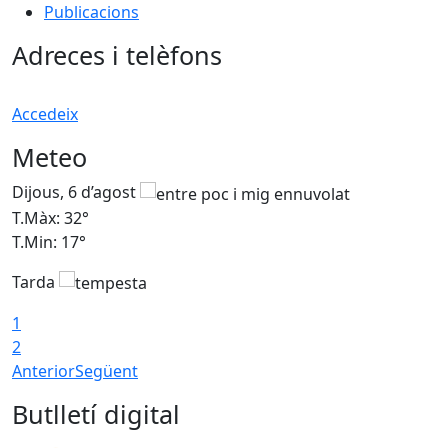
Publicacions
Adreces i telèfons
Accedeix
Meteo
Dijous, 6 d’agost
D
T.Màx: 32°
T
T.Min: 17°
T
Tarda
T
1
2
Anterior
Següent
Butlletí digital