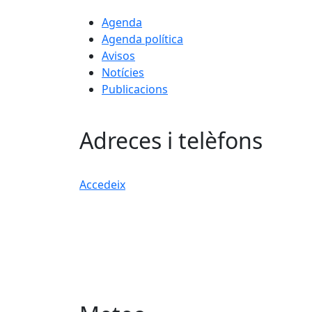
Agenda
Agenda política
Avisos
Notícies
Publicacions
Adreces i telèfons
Accedeix