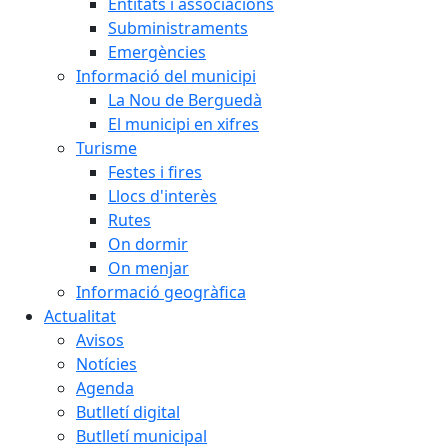
Entitats i associacions
Subministraments
Emergències
Informació del municipi
La Nou de Berguedà
El municipi en xifres
Turisme
Festes i fires
Llocs d'interès
Rutes
On dormir
On menjar
Informació geogràfica
Actualitat
Avisos
Notícies
Agenda
Butlletí digital
Butlletí municipal