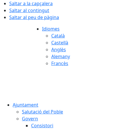
Saltar a la capçalera
Saltar al contingut
Saltar al peu de pàgina
Idiomes
Català
Castellà
Anglès
Alemany
Francès
07.08.2026 | 11:59
Ajuntament
Salutació del Poble
Govern
Consistori