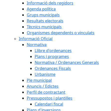
Informació dels regidors
Agenda política
Grups municipals
Resultats electorals
Tècnics municipals
Organismes dependents o vinculats
Informació Oficial
Normativa
Llibre d'ordenances
Plans i programes
Normativa / Ordenances Generals
Ordenances Fiscals
Urbanisme
Ple municipal
Anuncis / Edictes
Perfil de contractant
Pressupostos i plantilles
Calendari fiscal
Plans d'inversions