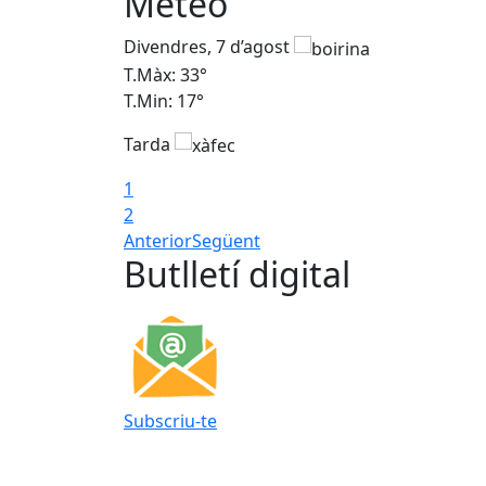
Meteo
Divendres, 7 d’agost
T.Màx: 33°
T.Min: 17°
Tarda
1
2
Anterior
Següent
Butlletí digital
Subscriu-te