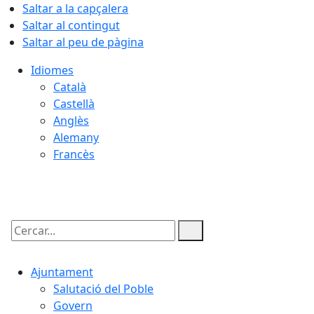
Saltar a la capçalera
Saltar al contingut
Saltar al peu de pàgina
Idiomes
Català
Castellà
Anglès
Alemany
Francès
08.08.2026 | 05:25
Cercar:
Ajuntament
Salutació del Poble
Govern