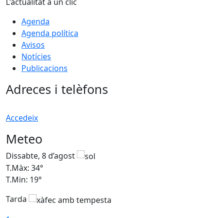
L'actualitat a un clic
Agenda
Agenda política
Avisos
Notícies
Publicacions
Adreces i telèfons
Accedeix
Meteo
Dissabte, 8 d’agost
D
T.Màx: 34°
T
T.Min: 19°
T
Tarda
T