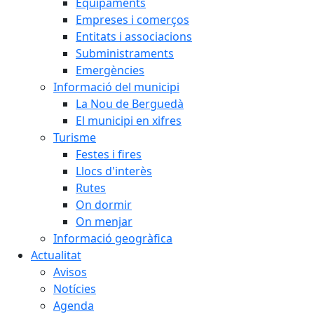
Equipaments
Empreses i comerços
Entitats i associacions
Subministraments
Emergències
Informació del municipi
La Nou de Berguedà
El municipi en xifres
Turisme
Festes i fires
Llocs d'interès
Rutes
On dormir
On menjar
Informació geogràfica
Actualitat
Avisos
Notícies
Agenda