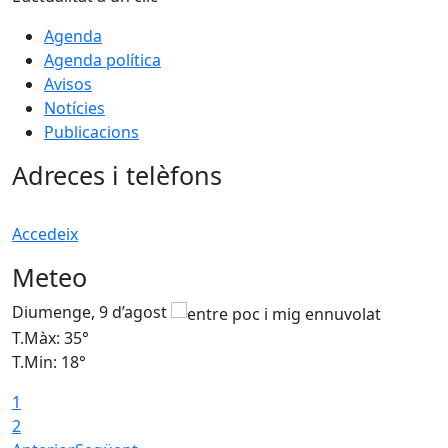
Agenda
Agenda política
Avisos
Notícies
Publicacions
Adreces i telèfons
Accedeix
Meteo
Diumenge, 9 d’agost
D
T.Màx: 35°
T
T.Min: 18°
T
1
T
2