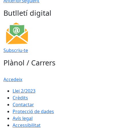
Anterior
Següent
Butlletí digital
Subscriu-te
Plànol / Carrers
Accedeix
Llei 2/2023
Crèdits
Contactar
Protecció de dades
Avís legal
Accessibilitat