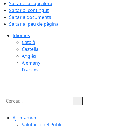
Saltar a la capçalera
Saltar al contingut
Saltar a documents
Saltar al peu de pàgina
Idiomes
Català
Castellà
Anglès
Alemany
Francès
08.08.2026 | 13:10
Cercar:
Ajuntament
Salutació del Poble