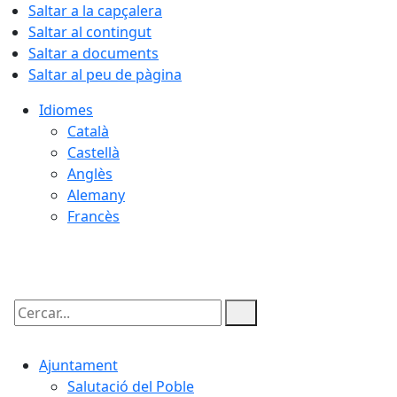
Saltar a la capçalera
Saltar al contingut
Saltar a documents
Saltar al peu de pàgina
Idiomes
Català
Castellà
Anglès
Alemany
Francès
08.08.2026 | 07:31
Cercar:
Ajuntament
Salutació del Poble