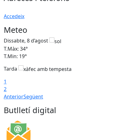
Accedeix
Meteo
Dissabte, 8 d’agost
D
T.Màx: 34°
T
T.Min: 19°
T
Tarda
T
1
2
Anterior
Següent
Butlletí digital