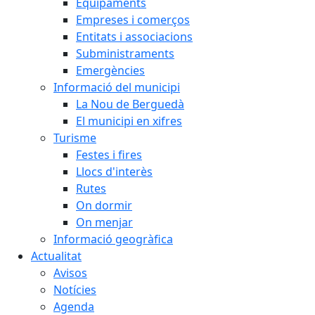
Equipaments
Empreses i comerços
Entitats i associacions
Subministraments
Emergències
Informació del municipi
La Nou de Berguedà
El municipi en xifres
Turisme
Festes i fires
Llocs d'interès
Rutes
On dormir
On menjar
Informació geogràfica
Actualitat
Avisos
Notícies
Agenda