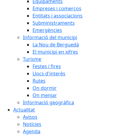
Equipaments
Empreses i comerços
Entitats i associacions
Subministraments
Emergències
Informació del municipi
La Nou de Berguedà
El municipi en xifres
Turisme
Festes i fires
Llocs d'interès
Rutes
On dormir
On menjar
Informació geogràfica
Actualitat
Avisos
Notícies
Agenda