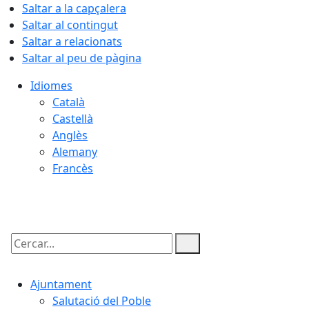
Saltar a la capçalera
Saltar al contingut
Saltar a relacionats
Saltar al peu de pàgina
Idiomes
Català
Castellà
Anglès
Alemany
Francès
06.08.2026 | 16:12
Cercar:
Ajuntament
Salutació del Poble