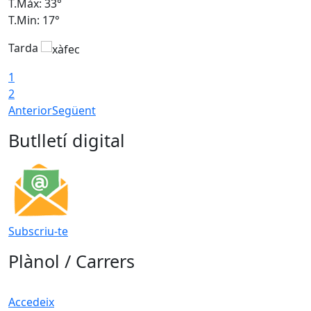
T.Màx: 33°
T
T.Min: 17°
T
Tarda
T
1
2
Anterior
Següent
Butlletí digital
Subscriu-te
Plànol / Carrers
Accedeix