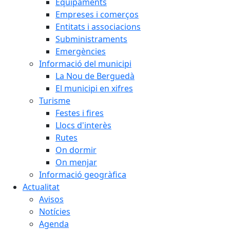
Equipaments
Empreses i comerços
Entitats i associacions
Subministraments
Emergències
Informació del municipi
La Nou de Berguedà
El municipi en xifres
Turisme
Festes i fires
Llocs d'interès
Rutes
On dormir
On menjar
Informació geogràfica
Actualitat
Avisos
Notícies
Agenda