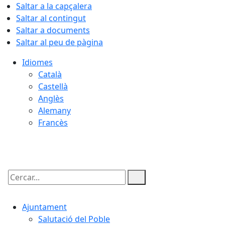
Saltar a la capçalera
Saltar al contingut
Saltar a documents
Saltar al peu de pàgina
Idiomes
Català
Castellà
Anglès
Alemany
Francès
08.08.2026 | 17:03
Cercar:
Ajuntament
Salutació del Poble