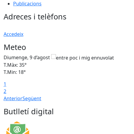
Publicacions
Adreces i telèfons
Accedeix
Meteo
Diumenge, 9 d’agost
D
T.Màx: 35°
T
T.Min: 18°
T
1
T
2
Anterior
Següent
Butlletí digital