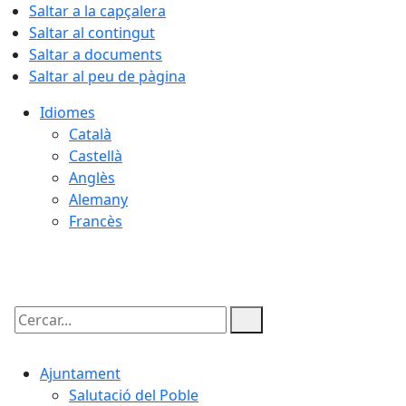
Saltar a la capçalera
Saltar al contingut
Saltar a documents
Saltar al peu de pàgina
Idiomes
Català
Castellà
Anglès
Alemany
Francès
09.08.2026 | 08:03
Cercar:
Ajuntament
Salutació del Poble