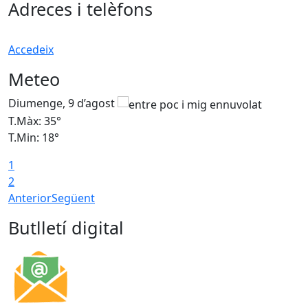
Adreces i telèfons
Accedeix
Meteo
Diumenge, 9 d’agost
D
T.Màx: 35°
T
T.Min: 18°
T
1
T
2
Anterior
Següent
Butlletí digital