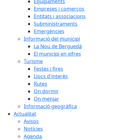
Equipaments
Empreses i comerços
Entitats i associacions
Subministraments
Emergències
Informació del municipi
La Nou de Berguedà
El municipi en xifres
Turisme
Festes i fires
Llocs d'interès
Rutes
On dormir
On menjar
Informació geogràfica
Actualitat
Avisos
Notícies
Agenda