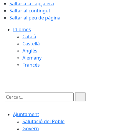
Saltar a la capçalera
Saltar al contingut
Saltar al peu de pàgina
Idiomes
Català
Castellà
Anglès
Alemany
Francès
07.08.2026 | 07:46
Cercar:
Ajuntament
Salutació del Poble
Govern