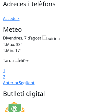
Adreces i telèfons
Accedeix
Meteo
Divendres, 7 d’agost
D
T.Màx: 33°
T
T.Min: 17°
T
Tarda
T
1
2
Anterior
Següent
Butlletí digital