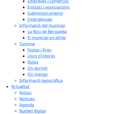
Empreses i comerços
Entitats i associacions
Subministraments
Emergències
Informació del municipi
La Nou de Berguedà
El municipi en xifres
Turisme
Festes i fires
Llocs d'interès
Rutes
On dormir
On menjar
Informació geogràfica
Actualitat
Avisos
Notícies
Agenda
Butlletí digital