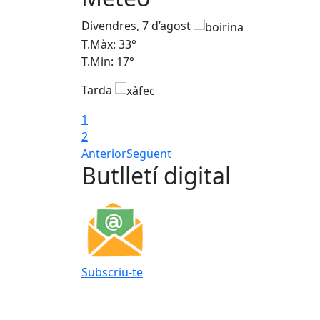
Divendres, 7 d’agost
T.Màx: 33°
T.Min: 17°
Tarda
1
2
Anterior
Següent
Butlletí digital
Subscriu-te