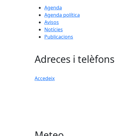
Agenda
Agenda política
Avisos
Notícies
Publicacions
Adreces i telèfons
Accedeix
Meteo