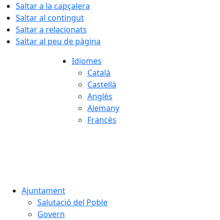
Saltar a la capçalera
Saltar al contingut
Saltar a relacionats
Saltar al peu de pàgina
Idiomes
Català
Castellà
Anglès
Alemany
Francès
07.08.2026 | 08:16
Ajuntament
Salutació del Poble
Govern