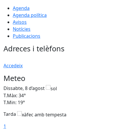
Agenda
Agenda política
Avisos
Notícies
Publicacions
Adreces i telèfons
Accedeix
Meteo
Dissabte, 8 d’agost
D
T.Màx: 34°
T
T.Min: 19°
T
Tarda
T
1