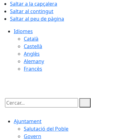
Saltar a la capçalera
Saltar al contingut
Saltar al peu de pàgina
Idiomes
Català
Castellà
Anglès
Alemany
Francès
08.08.2026 | 08:28
Cercar:
Ajuntament
Salutació del Poble
Govern