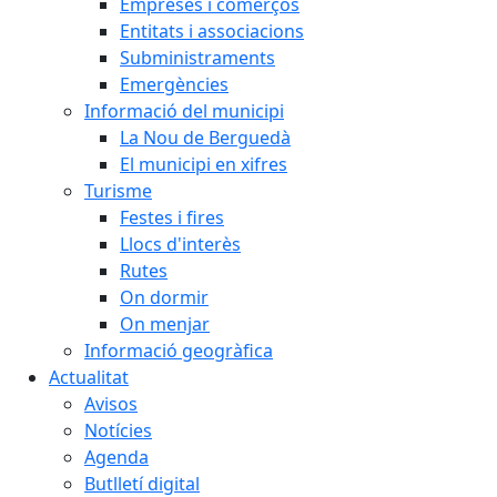
Empreses i comerços
Entitats i associacions
Subministraments
Emergències
Informació del municipi
La Nou de Berguedà
El municipi en xifres
Turisme
Festes i fires
Llocs d'interès
Rutes
On dormir
On menjar
Informació geogràfica
Actualitat
Avisos
Notícies
Agenda
Butlletí digital