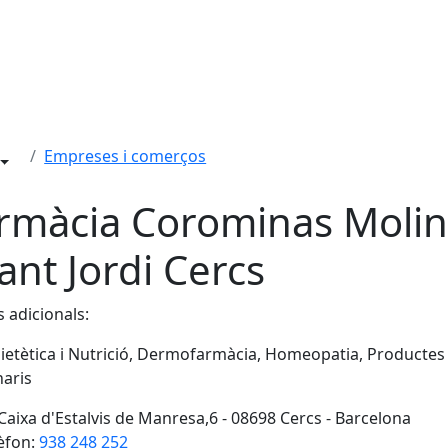
Empreses i comerços
rmàcia Corominas Molin
Sant Jordi Cercs
s adicionals:
ietètica i Nutrició, Dermofarmàcia, Homeopatia, Productes
naris
Caixa d'Estalvis de Manresa,6 - 08698 Cercs - Barcelona
èfon:
938 248 252