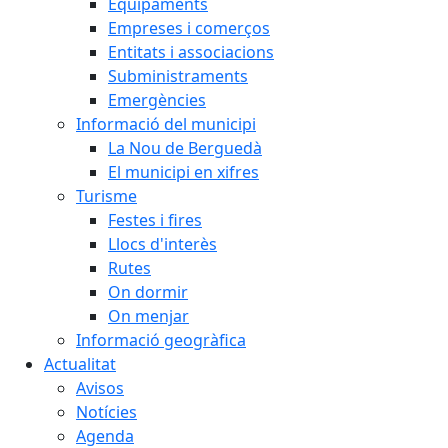
Equipaments
Empreses i comerços
Entitats i associacions
Subministraments
Emergències
Informació del municipi
La Nou de Berguedà
El municipi en xifres
Turisme
Festes i fires
Llocs d'interès
Rutes
On dormir
On menjar
Informació geogràfica
Actualitat
Avisos
Notícies
Agenda