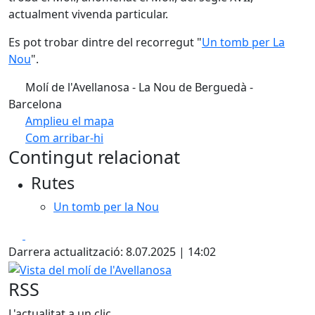
actualment vivenda particular.
Es pot trobar dintre del recorregut "
Un tomb per La
Nou
".
Molí de l'Avellanosa - La Nou de Berguedà -
Barcelona
Amplieu el mapa
Com arribar-hi
Leaflet
| ©
OpenStreetMap
contributors
Contingut relacionat
+
Rutes
−
Un tomb per la Nou
Facebook
X
Darrera actualització: 8.07.2025 | 14:02
Vista del molí de l'Avellanosa
RSS
L'actualitat a un clic