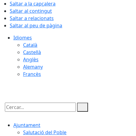
Saltar a la capçalera
Saltar al contingut
Saltar a relacionats
Saltar al peu de pàgina
Idiomes
Català
Castellà
Anglès
Alemany
Francès
10.08.2026 | 04:15
Cercar:
Ajuntament
Salutació del Poble