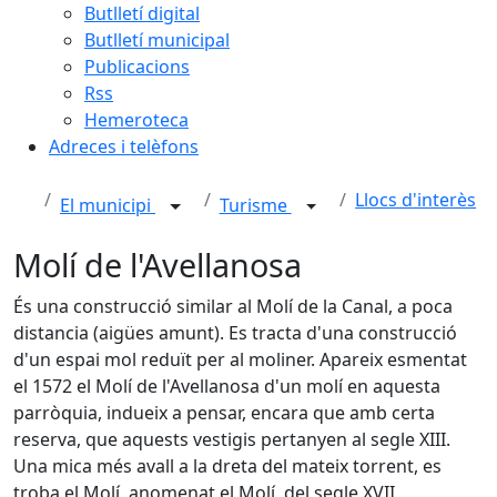
Butlletí digital
Butlletí municipal
Publicacions
Rss
Hemeroteca
Adreces i telèfons
Llocs d'interès
El municipi
Turisme
Molí de l'Avellanosa
És una construcció similar al Molí de la Canal, a poca
distancia (aigües amunt). Es tracta d'una construcció
d'un espai mol reduït per al moliner. Apareix esmentat
el 1572 el Molí de l'Avellanosa d'un molí en aquesta
parròquia, indueix a pensar, encara que amb certa
reserva, que aquests vestigis pertanyen al segle XIII.
Una mica més avall a la dreta del mateix torrent, es
troba el Molí, anomenat el Molí, del segle XVII,