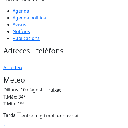
Agenda
Agenda política
Avisos
Notícies
Publicacions
Adreces i telèfons
Accedeix
Meteo
Dilluns, 10 d’agost
D
T.Màx: 34°
T
T.Min: 19°
T
Tarda
T
1