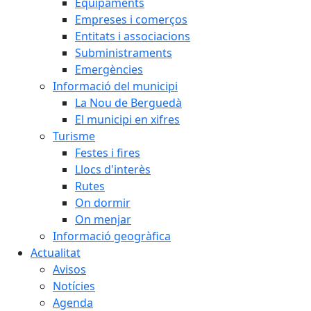
Equipaments
Empreses i comerços
Entitats i associacions
Subministraments
Emergències
Informació del municipi
La Nou de Berguedà
El municipi en xifres
Turisme
Festes i fires
Llocs d'interès
Rutes
On dormir
On menjar
Informació geogràfica
Actualitat
Avisos
Notícies
Agenda