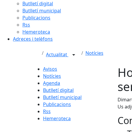
Butlletí digital
Butlletí municipal
Publicacions
Rss
Hemeroteca
Adreces i telèfons
Notícies
Actualitat
Ho
Avisos
Notícies
se
Agenda
Butlletí digital
Butlletí municipal
Dimart
Publicacions
Us adj
Rss
Con
Hemeroteca