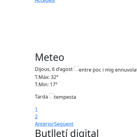
Accedeix
Meteo
Dijous, 6 d’agost
T.Màx: 32°
T.Min: 17°
Tarda
1
2
Anterior
Següent
Butlletí digital