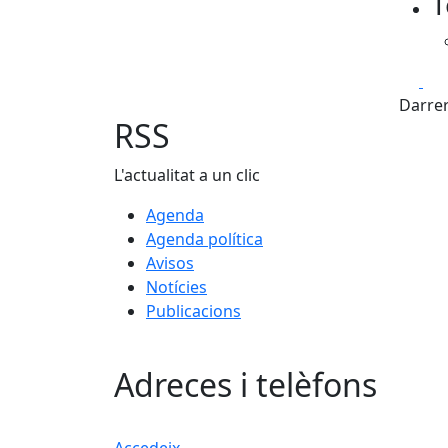
T
Fa
Darrer
RSS
L'actualitat a un clic
Agenda
Agenda política
Avisos
Notícies
Publicacions
Adreces i telèfons