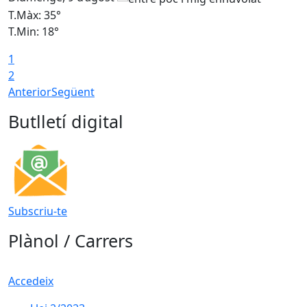
T.Màx: 35°
T
T.Min: 18°
T
1
T
2
Anterior
Següent
Butlletí digital
Subscriu-te
Plànol / Carrers
Accedeix