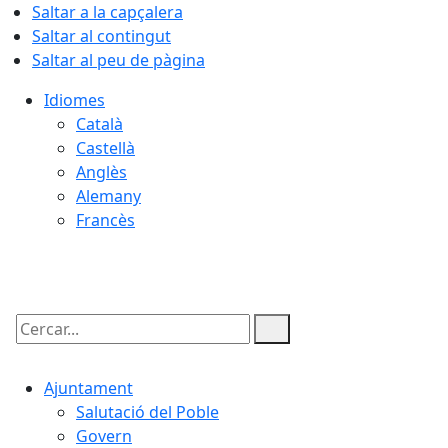
Saltar a la capçalera
Saltar al contingut
Saltar al peu de pàgina
Idiomes
Català
Castellà
Anglès
Alemany
Francès
08.08.2026 | 19:06
Cercar:
Ajuntament
Salutació del Poble
Govern