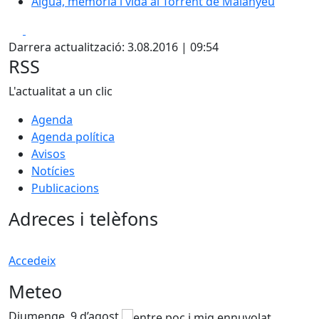
Aigua, memòria i vida al Torrent de Malanyeu
Facebook
X
Darrera actualització: 3.08.2016 | 09:54
RSS
L'actualitat a un clic
Agenda
Agenda política
Avisos
Notícies
Publicacions
Adreces i telèfons
Accedeix
Meteo
Diumenge, 9 d’agost
D