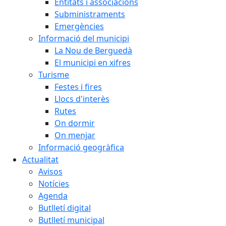
Entitats i associacions
Subministraments
Emergències
Informació del municipi
La Nou de Berguedà
El municipi en xifres
Turisme
Festes i fires
Llocs d'interès
Rutes
On dormir
On menjar
Informació geogràfica
Actualitat
Avisos
Notícies
Agenda
Butlletí digital
Butlletí municipal