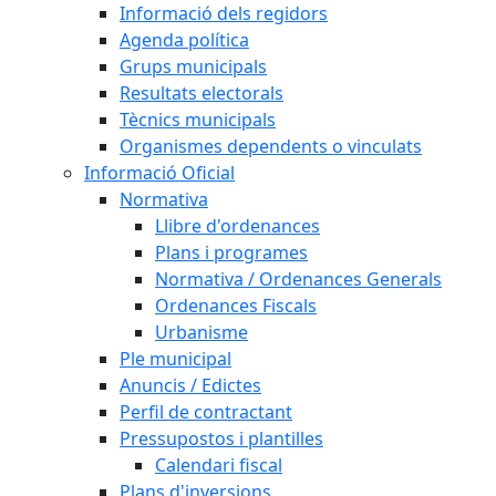
Informació dels regidors
Agenda política
Grups municipals
Resultats electorals
Tècnics municipals
Organismes dependents o vinculats
Informació Oficial
Normativa
Llibre d'ordenances
Plans i programes
Normativa / Ordenances Generals
Ordenances Fiscals
Urbanisme
Ple municipal
Anuncis / Edictes
Perfil de contractant
Pressupostos i plantilles
Calendari fiscal
Plans d'inversions