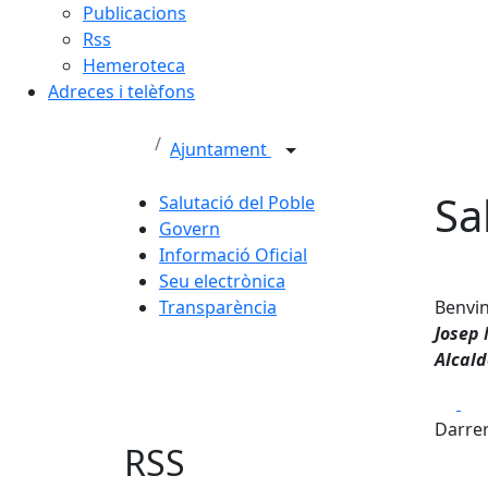
Publicacions
Rss
Hemeroteca
Adreces i telèfons
Ajuntament
Sa
Salutació del Poble
Govern
Informació Oficial
Seu electrònica
Transparència
Benvi
Josep 
Alcal
Fa
Darrer
RSS