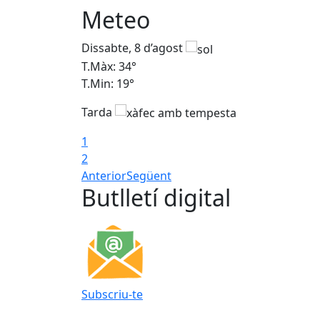
Meteo
Dissabte, 8 d’agost
T.Màx: 34°
T.Min: 19°
Tarda
1
2
Anterior
Següent
Butlletí digital
Subscriu-te