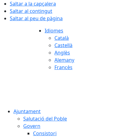
Saltar a la capçalera
Saltar al contingut
Saltar al peu de pàgina
Idiomes
Català
Castellà
Anglès
Alemany
Francès
08.08.2026 | 07:07
Ajuntament
Salutació del Poble
Govern
Consistori