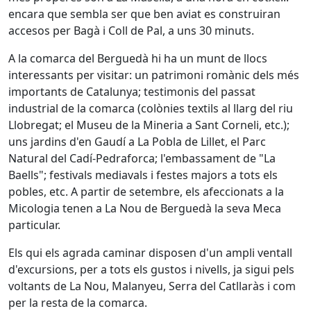
encara que sembla ser que ben aviat es construiran
accesos per Bagà i Coll de Pal, a uns 30 minuts.
A la comarca del Berguedà hi ha un munt de llocs
interessants per visitar: un patrimoni romànic dels més
importants de Catalunya; testimonis del passat
industrial de la comarca (colònies textils al llarg del riu
Llobregat; el Museu de la Mineria a Sant Corneli, etc.);
uns jardins d'en Gaudí a La Pobla de Lillet, el Parc
Natural del Cadí-Pedraforca; l'embassament de "La
Baells"; festivals mediavals i festes majors a tots els
pobles, etc. A partir de setembre, els afeccionats a la
Micologia tenen a La Nou de Berguedà la seva Meca
particular.
Els qui els agrada caminar disposen d'un ampli ventall
d'excursions, per a tots els gustos i nivells, ja sigui pels
voltants de La Nou, Malanyeu, Serra del Catllaràs i com
per la resta de la comarca.