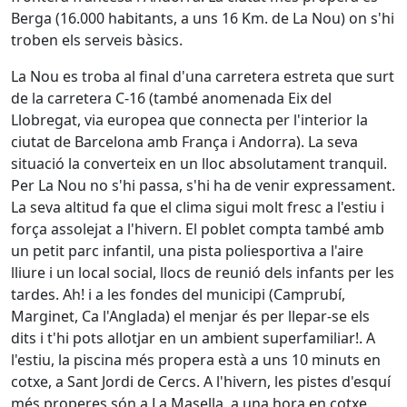
Berga (16.000 habitants, a uns 16 Km. de La Nou) on s'hi
troben els serveis bàsics.
La Nou es troba al final d'una carretera estreta que surt
de la carretera C-16 (també anomenada Eix del
Llobregat, via europea que connecta per l'interior la
ciutat de Barcelona amb França i Andorra). La seva
situació la converteix en un lloc absolutament tranquil.
Per La Nou no s'hi passa, s'hi ha de venir expressament.
La seva altitud fa que el clima sigui molt fresc a l'estiu i
força assolejat a l'hivern. El poblet compta també amb
un petit parc infantil, una pista poliesportiva a l'aire
lliure i un local social, llocs de reunió dels infants per les
tardes. Ah! i a les fondes del municipi (Camprubí,
Marginet, Ca l'Anglada) el menjar és per llepar-se els
dits i t'hi pots allotjar en un ambient superfamiliar!. A
l'estiu, la piscina més propera està a uns 10 minuts en
cotxe, a Sant Jordi de Cercs. A l'hivern, les pistes d'esquí
més properes són a La Masella, a una hora en cotxe...