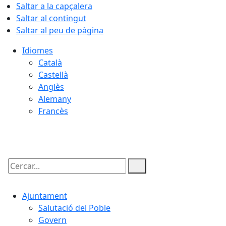
Saltar a la capçalera
Saltar al contingut
Saltar al peu de pàgina
Idiomes
Català
Castellà
Anglès
Alemany
Francès
09.08.2026 | 03:22
Cercar:
Ajuntament
Salutació del Poble
Govern