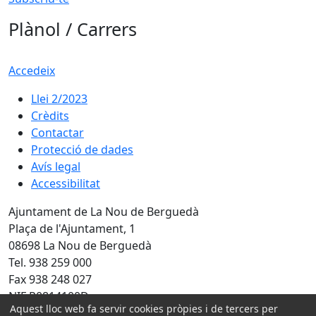
Plànol / Carrers
Accedeix
Llei 2/2023
Crèdits
Contactar
Protecció de dades
Avís legal
Accessibilitat
Ajuntament de La Nou de Berguedà
Plaça de l'Ajuntament, 1
08698 La Nou de Berguedà
Tel. 938 259 000
Fax 938 248 027
NIF P0814100D
Aquest lloc web fa servir cookies pròpies i de tercers per