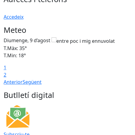
Accedeix
Meteo
Diumenge, 9 d’agost
D
T.Màx: 35°
T
T.Min: 18°
T
1
T
2
Anterior
Següent
Butlletí digital
Subscriu-te