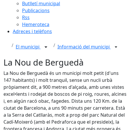
Butlletí municipal
Publicacions
Rss
Hemeroteca
Adreces i telèfons
El municipi
Informació del municipi
La Nou de Berguedà
La Nou de Berguedà és un municipi molt petit (d'uns
147 habitants) i molt tranquil, sense un nucli urbà
pròpiament dit, a 900 metres d'alçada, amb unes vistes
excel•lents i rodejat de boscos de pi roig, roures, alcines
i, en algún racó obac, fagedes. Dista uns 120 Km. de la
ciutat de Barcelona, a uns 90 minuts per carretera. Està
a la Serra del Catllaràs, molt a prop del parc Natural del
Cadí-Moixeró (amb el Pedraforca que el presideix), la
frontera francesa i Andorra. La ciutat més propera és