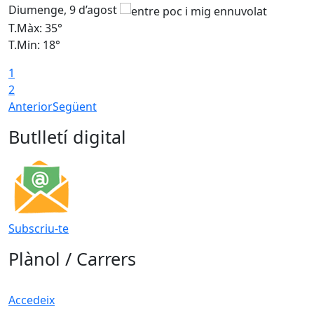
Diumenge, 9 d’agost
D
T.Màx: 35°
T
T.Min: 18°
T
1
T
2
Anterior
Següent
Butlletí digital
Subscriu-te
Plànol / Carrers
Accedeix