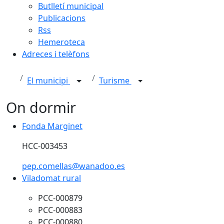
Butlletí municipal
Publicacions
Rss
Hemeroteca
Adreces i telèfons
El municipi
Turisme
On dormir
Fonda Marginet
Fonda Marginet
HCC-003453
pep.comellas@wanadoo.es
Viladomat rural
Viladomat rural
PCC-000879
PCC-000883
PCC-000880