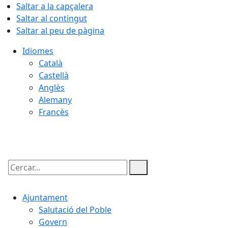
Saltar a la capçalera
Saltar al contingut
Saltar al peu de pàgina
Idiomes
Català
Castellà
Anglès
Alemany
Francès
08.08.2026 | 18:59
Cercar:
Ajuntament
Salutació del Poble
Govern