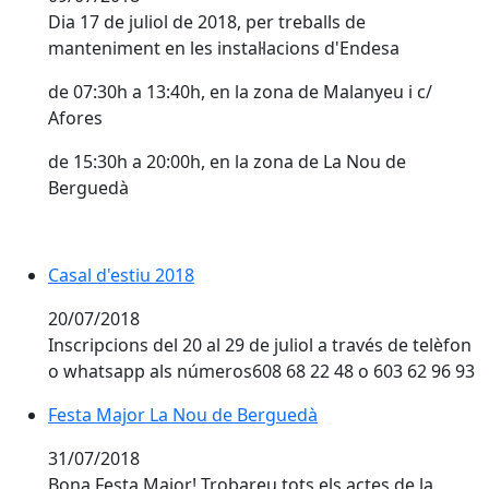
Dia 17 de juliol de 2018, per treballs de
manteniment en les instal·lacions d'Endesa
de 07:30h a 13:40h, en la zona de Malanyeu i c/
Afores
de 15:30h a 20:00h, en la zona de La Nou de
Berguedà
Casal d'estiu 2018
Casal d'estiu 2018
20/07/2018
Inscripcions del 20 al 29 de juliol a través de telèfon
o whatsapp als números608 68 22 48 o 603 62 96 93
Festa Major La Nou de Berguedà
Festa Major La Nou de Berguedà
31/07/2018
Bona Festa Major! Trobareu tots els actes de la