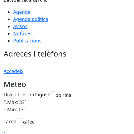
L'actualitat a un clic
Agenda
Agenda política
Avisos
Notícies
Publicacions
Adreces i telèfons
Accedeix
Meteo
Divendres, 7 d’agost
D
T.Màx: 33°
T
T.Min: 17°
T
Tarda
T
1