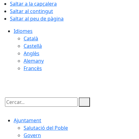
Saltar a la capçalera
Saltar al contingut
Saltar al peu de pàgina
Idiomes
Català
Castellà
Anglès
Alemany
Francès
06.08.2026 | 13:29
Cercar:
Ajuntament
Salutació del Poble
Govern