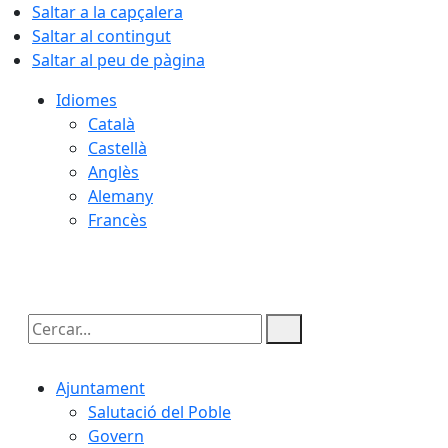
Saltar a la capçalera
Saltar al contingut
Saltar al peu de pàgina
Idiomes
Català
Castellà
Anglès
Alemany
Francès
07.08.2026 | 16:51
Cercar:
Ajuntament
Salutació del Poble
Govern