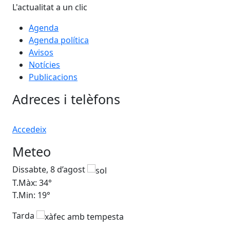
L'actualitat a un clic
Agenda
Agenda política
Avisos
Notícies
Publicacions
Adreces i telèfons
Accedeix
Meteo
Dissabte, 8 d’agost
Di
T.Màx: 34°
T.M
T.Min: 19°
T.M
Tarda
Ta