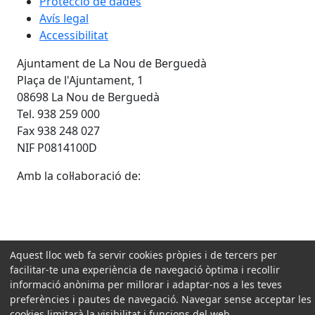
Protecció de dades
Avís legal
Accessibilitat
Ajuntament de La Nou de Berguedà
Plaça de l'Ajuntament, 1
08698 La Nou de Berguedà
Tel. 938 259 000
Fax 938 248 027
NIF P0814100D
Amb la col·laboració de:
Aquest lloc web fa servir cookies pròpies i de tercers per
facilitar-te una experiència de navegació òptima i recollir
informació anònima per millorar i adaptar-nos a les teves
preferències i pautes de navegació. Navegar sense acceptar les
cookies limitarà la visibilitat i funcions del web.