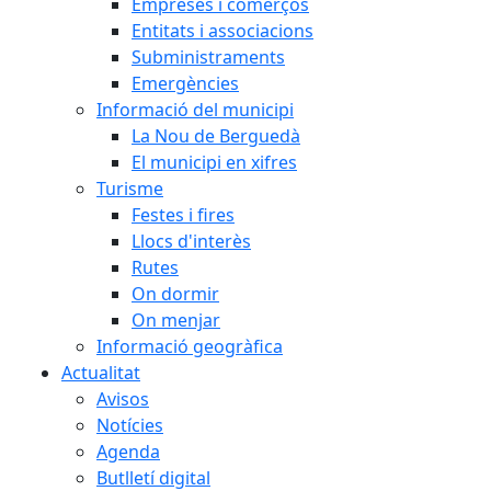
Empreses i comerços
Entitats i associacions
Subministraments
Emergències
Informació del municipi
La Nou de Berguedà
El municipi en xifres
Turisme
Festes i fires
Llocs d'interès
Rutes
On dormir
On menjar
Informació geogràfica
Actualitat
Avisos
Notícies
Agenda
Butlletí digital