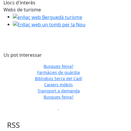
Llocs d'interès
Anterior
Següent
Església de Sant Martí (La Nou)
Webs de turisme
enllaç web Berguedà turisme
Enllaç web un tomb per la Nou
Us pot interessar
Busques feina?
Farmàcies de guàrdia
Bibliobús Serra del Cadí
Previous
Next
Caixers mòbils
Transport a demanda
Busques feina?
Previous
Next
RSS