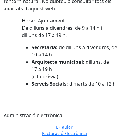
l'entorn natural. No dubteu a consultar tots els
apartats d'aquest web.
Horari Ajuntament
De dilluns a divendres, de 9 a 14 h i
dilluns de 17 a 19 h.
Secretaria:
de dilluns a divendres, de
10 a 14 h
Arquitecte municipal:
dilluns, de
17 a 19 h
(cita prèvia)
Serveis Socials:
dimarts de 10 a 12 h
Administració electrònica
E-Tauler
Facturació Electrònica